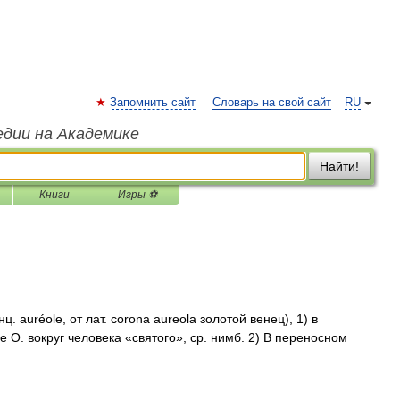
Запомнить сайт
Словарь на свой сайт
RU
едии на Академике
Найти!
Книги
Игры ⚽
 auréole, от лат. corona aureola золотой венец), 1) в
 О. вокруг человека «святого», ср. нимб. 2) В переносном