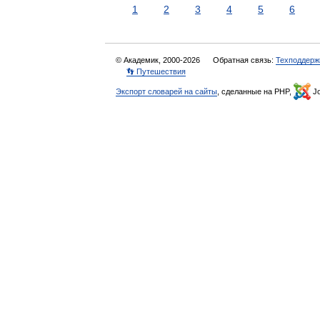
1
2
3
4
5
6
© Академик, 2000-2026
Обратная связь:
Техподдерж
👣 Путешествия
Экспорт словарей на сайты
, сделанные на PHP,
Jo