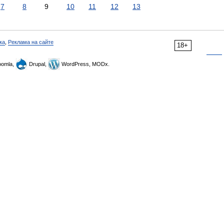
7
8
9
10
11
12
13
ка
,
Реклама на сайте
18+
omla,
Drupal,
WordPress, MODx.