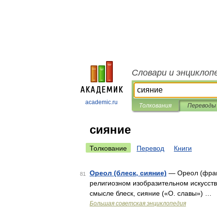
Словари и энциклоп
academic.ru
Толкования
Переводы
сияние
Толкование
Перевод
Книги
Ореол (блеск, сияние)
— Ореол (франц.
81
религиозном изобразительном искусстве
смысле блеск, сияние («О. славы») …
Большая советская энциклопедия