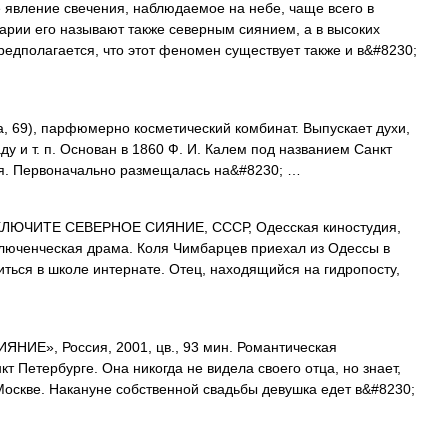
явление свечения, наблюдаемое на небе, чаще всего в
арии его называют также северным сиянием, а в высоких
дполагается, что этот феномен существует также и в&#8230;
9), парфюмерно косметический комбинат. Выпускает духи,
ду и т. п. Основан в 1860 Ф. И. Калем под названием Санкт
ия. Первоначально размещалась на&#8230; …
ЛЮЧИТЕ СЕВЕРНОЕ СИЯНИЕ, СССР, Одесская киностудия,
иключенческая драма. Коля Чимбарцев приехал из Одессы в
иться в школе интернате. Отец, находящийся на гидропосту,
ИЕ», Россия, 2001, цв., 93 мин. Романтическая
т Петербурге. Она никогда не видела своего отца, но знает,
Москве. Накануне собственной свадьбы девушка едет в&#8230;