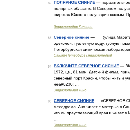
ПОЛЯРНОЕ СИЯНИЕ
— поразительное 
82
полярных областях. В Северном полуш
широтах Южного полушария южным. Пре
…
Энциклопедия Кольера
Северное сияние
— (улица Марата, 6
83
одеколон, туалетную воду, губную пома
Петербургская химическая лаборатор
Санкт-Петербург (энциклопедия)
ВКЛЮЧИТЕ СЕВЕРНОЕ СИЯНИЕ
— ВК
84
1972, цв., 81 мин. Детский фильм, пр
северный порт Красин, чтобы жить и уч
не&#8230; …
Энциклопедия кино
СЕВЕРНОЕ СИЯНИЕ
— «СЕВЕРНОЕ СИЯН
85
мелодрама. Аня живет с матерью в Санк
что он преуспевающий врач и живет в 
…
Энциклопедия кино