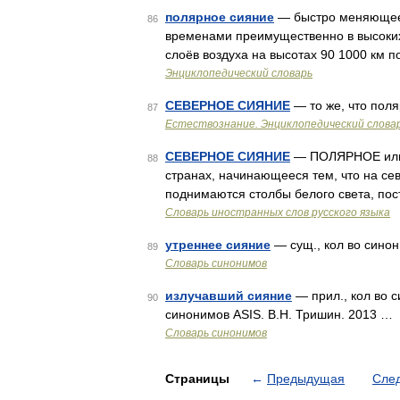
полярное сияние
— быстро меняющеес
86
временами преимущественно в высоких
слоёв воздуха на высотах 90 1000 км 
Энциклопедический словарь
СЕВЕРНОЕ СИЯНИЕ
— то же, что пол
87
Естествознание. Энциклопедический слова
СЕВЕРНОЕ СИЯНИЕ
— ПОЛЯРНОЕ или
88
странах, начинающееся тем, что на сев
поднимаются столбы белого света, по
Словарь иностранных слов русского языка
утреннее сияние
— сущ., кол во синони
89
Словарь синонимов
излучавший сияние
— прил., кол во с
90
синонимов ASIS. В.Н. Тришин. 2013 …
Словарь синонимов
Страницы
←
Предыдущая
Сле