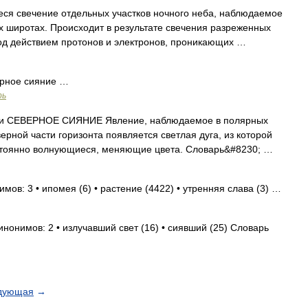
я свечение отдельных участков ночного неба, наблюдаемое
 широтах. Происходит в результате свечения разреженных
под действием протонов и электронов, проникающих …
ярное сияние …
рь
 СЕВЕРНОЕ СИЯНИЕ Явление, наблюдаемое в полярных
ерной части горизонта появляется светлая дуга, из которой
стоянно волнующиеся, меняющие цвета. Словарь&#8230; …
мов: 3 • ипомея (6) • растение (4422) • утренняя слава (3) …
инонимов: 2 • излучавший свет (16) • сиявший (25) Словарь
дующая
→